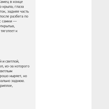
Самец в конце
ю крыла; глаза
ток, задняя часть
 после разбега по
ос самки —
открытых,
тяготеет к
 и светлой,
л, из-за которого
светлым
орошо ныряет, но
кально заднюю.
хриплое,