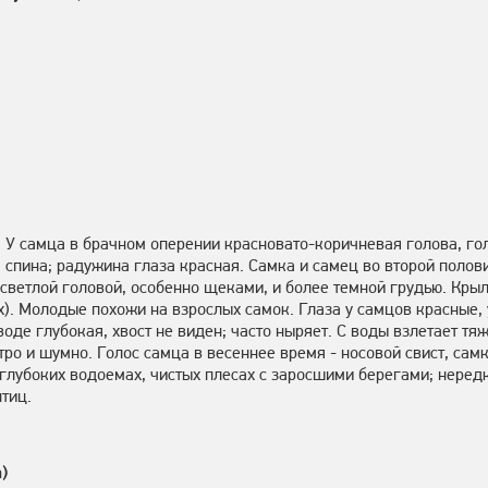
 У самца в брачном оперении красновато-коричневая голова, го
я спина; радужина глаза красная. Самка и самец во второй полов
светлой головой, особенно щеками, и более темной грудью. Крыл
х). Молодые похожи на взрослых самок. Глаза у самцов красные,
оде глубокая, хвост не виден; часто ныряет. С воды взлетает тя
тро и шумно. Голос самца в весеннее время - носовой свист, сам
глубоких водоемах, чистых плесах с заросшими берегами; неред
тиц.
)