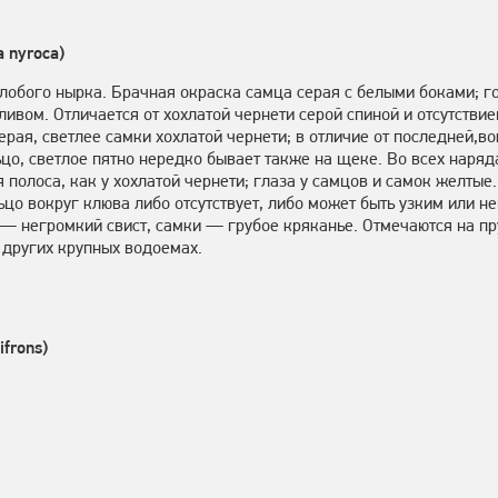
 nyroca)
лобого нырка. Брачная окраска самца серая с белыми боками; г
ливом. Отличается от хохлатой чернети серой спиной и отсутстви
ерая, светлее самки хохлатой чернети; в отличие от последней,в
о, светлое пятно нередко бывает также на щеке. Во всех наряд
 полоса, как у хохлатой чернети; глаза у самцов и самок желты
ьцо вокруг клюва либо отсутствует, либо может быть узким или н
— негромкий свист, самки — грубое кряканье. Отмечаются на пр
 других крупных водоемах.
ifrons)