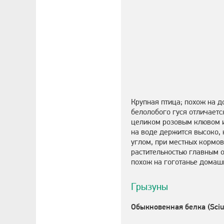
Крупная птица; похож на д
белолобого гуся отличаетс
целиком розовым клювом и
на воде держится высоко, 
углом, при местных кормов
растительностью главным о
похож на гоготанье домашн
Грызуны
Обыкновенная белка (Sciur