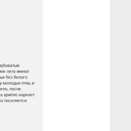
лубоватый
ине лета имеют
ья без белого
 у молодых птиц и
жело, после
ка хрипло каркает.
ко поселяется