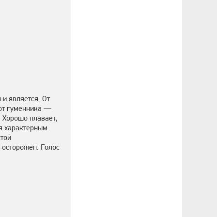
и является. От
 от гуменника —
 Хорошо плавает,
ся характерным
стой
 осторожен. Голос