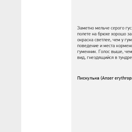
Заметно мельче серого гус
полете на брюхе хорошо з
окраска светлее, чем у гу
поведение и места кормежк
гуменник. Голос выше, чем
вид, гнездящийся в тундре
Пискулька (Anser erythrop