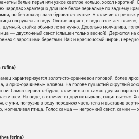
аметны белые перья или узкое светлое кольцо, хохол короткий. 
сех нарядах характерно длинное белое зеркальце по заднему кра
ки, но без хохла; глаза буровато-желтые. В отличие от речных у
птицы погружены в воду. Охотно ныряет, с воды взлетает тяжело,
, шумный; стайка обычно летит кучно. Довольно молчалива, гол
амца — двусложный свист (слышен только весной). Держится на 
оемах с заросшими берегами. Как и красноносый нырок, нередко 
rufina)
Самец характеризуется золотисто-оранжевои головой, более яркой
а, и ярко-оранжевым клювом. На голове пушистый округлый хохо
шой. Самка серовато-бурая, отличается от самок других нырков 
асти шеи. На воде, в отличие от других нырков, сидит высоко. Х
ные утки, погрузив в воду переднюю часть тела и выставив верти
, молчаливая птица. Голос самца — негром­кий свист, самки — 
hya ferina)