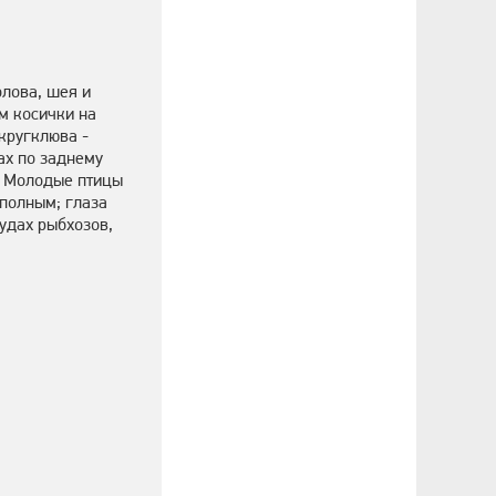
олова, шея и
ем косички на
округклюва -
ах по заднему
е. Молодые птицы
еполным; глаза
удах рыбхозов,