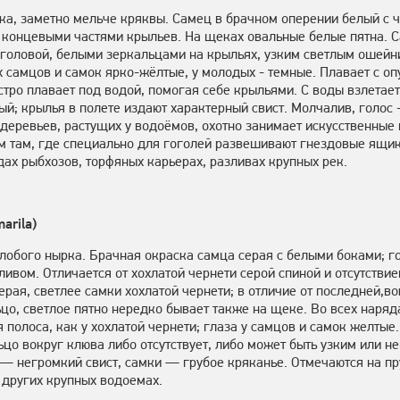
ка, заметно мельче кряквы. Самец в брачном оперении белый с 
и концевыми частями крыльев. На щеках овальные белые пятна. 
 головой, белыми зеркальцами на крыльях, узким светлым ошейн
х самцов и самок ярко-жёлтые, у молодых - темные. Плавает с о
тро плавает под водой, помогая себе крыльями. С воды взлетает
й; крылья в полете издают характерный свист. Молчалив, голос -
 деревьев, растущих у водоёмов, охотно занимает искусственные 
м там, где специально для гоголей развешивают гнездовые ящик
дах рыбхозов, торфяных карьерах, разливах крупных рек.
arila)
лобого нырка. Брачная окраска самца серая с белыми боками; г
ливом. Отличается от хохлатой чернети серой спиной и отсутстви
ерая, светлее самки хохлатой чернети; в отличие от последней,в
о, светлое пятно нередко бывает также на щеке. Во всех наряд
 полоса, как у хохлатой чернети; глаза у самцов и самок желты
ьцо вокруг клюва либо отсутствует, либо может быть узким или н
— негромкий свист, самки — грубое кряканье. Отмечаются на пр
 других крупных водоемах.