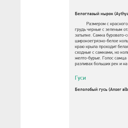
Белоглазый нырок (Aythya
Размером с красного
грудь черные с зеленым от
затылке. Самка буровато-с
широкоегрязно-белое кольц
краю крыла проходит белая
сходные с самками, но кол
желто-бурые. Голос самца 
разливах больших рек и на
Гуси
Белолобый гусь (Anser alb