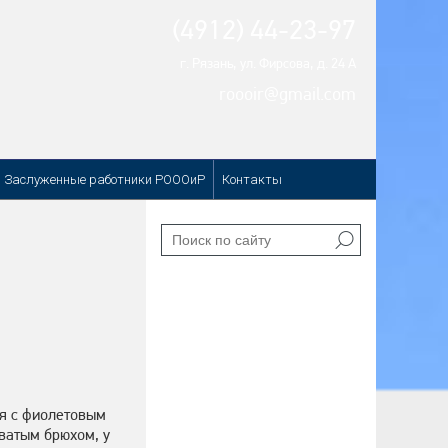
(4912) 44-23-97
г. Рязань, ул. Фирсова, д. 24 А
roooir@gmail.com
Заслуженные работники РОООиР
Контакты
ая с фиолетовым
оватым брюхом, у