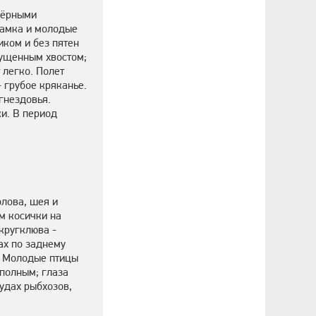
чёрными
Самка и молодые
иком и без пятен
пущенным хвостом;
 легко. Полет
 грубое кряканье.
гнездовья.
и. В период
олова, шея и
ем косички на
округклюва -
ах по заднему
е. Молодые птицы
еполным; глаза
удах рыбхозов,