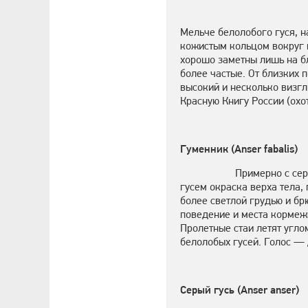
Мельче белолобого гуся, н
кожистым кольцом вокруг г
хорошо заметны лишь на бл
более частые. От близких
высокий и несколько визгл
Красную Книгу России (охо
Гуменник (Anser fabalis)
Примерно с сер
гусем окраска верха тела,
более светлой грудью и бр
поведение и места кормежк
Пролетные стаи летят угло
белолобых гусей. Голос — 
Серый гусь (Anser anser)