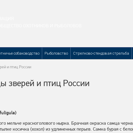
ЗАЦИЯ
ОБЩЕСТВО ОХОТНИКОВ И РЫБОЛОВОВ
отничье собаководство
Рыболовство
Стрелково-стендовая стрельба
рей и птиц России
ы зверей и птиц России
uligula)
ого мельче красноголового нырка. Брачная окраска самца черн
атылке косичка (хохол) из удлиненных перьев. Самка бурая с бел