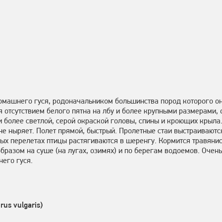
омашнего гуся, родоначальником большинства пород которого он 
я отсутствием белого пятна на лбу и более крупными размерами,
 более светлой, серой окраской головы, спины и кроющих крыла.
не ныряет. Полет прямой, быстрый. Пролетные стаи выстраивают
ых перелетах птицы растягиваются в шеренгу. Кормится травяни
бразом на суше (на лугах, озимях) и по берегам водоемов. Очень
его гуся.
us vulgaris)