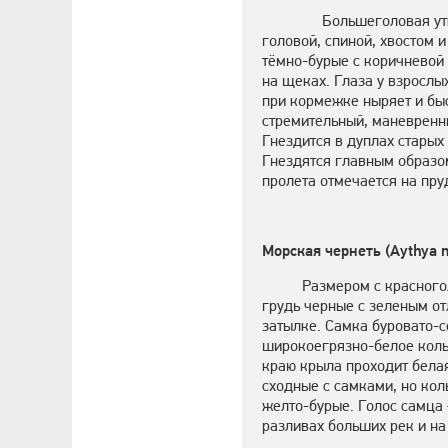
Большеголовая ут
головой, спиной, хвостом 
тёмно-бурые с коричневой
на щеках. Глаза у взрослы
при кормежке ныряет и быс
стремительный, маневренны
Гнездится в дуплах старых
Гнездятся главным образо
пролета отмечается на пру
Морская чернеть (Aythya m
Размером с красного
грудь черные с зеленым от
затылке. Самка буровато-с
широкоегрязно-белое кольц
краю крыла проходит белая
сходные с самками, но кол
желто-бурые. Голос самца 
разливах больших рек и на