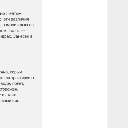
зким желтым
ю, эти различия
я; взмахи крыльев
том. Голос —
ндрах. Занесен в
енно, серым
но контрастирует с
воде, полет,
сторожен.
 в стаях
ежный вид.