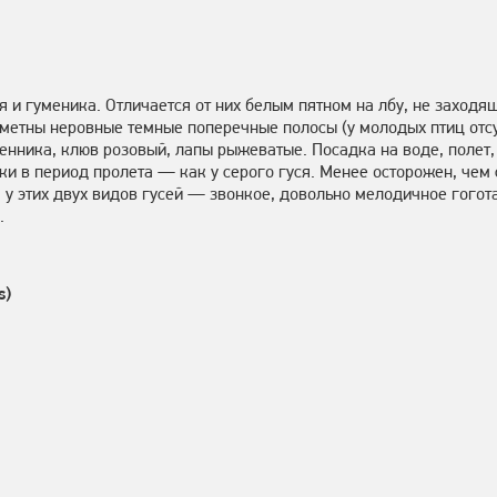
я и гуменика. Отличается от них белым пятном на лбу, не заходя
аметны неровные темные поперечные полосы (у молодых птиц отс
менника, клюв розовый, лапы рыжеватые. Посадка на воде, полет,
и в период пролета — как у серого гуся. Менее осторожен, чем 
 у этих двух видов гусей — звонкое, довольно мелодичное гогот
.
s)