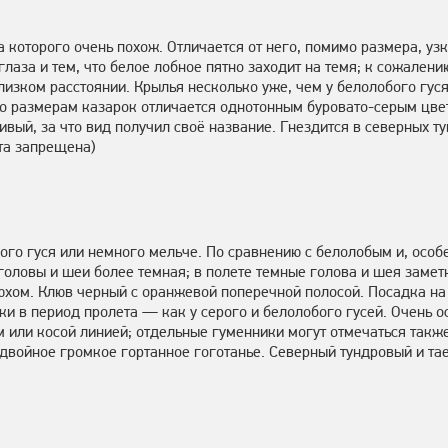
а которого очень похож. Отличается от него, помимо размера, у
лаза и тем, что белое лобное пятно заходит на темя; к сожалени
изком расстоянии. Крылья несколько уже, чем у белолобого гус
 по размерам казарок отличается однотонным буровато-серым цве
ивый, за что вид получил своё название. Гнездится в северных ту
та запрещена)
ого гуся или немного мельче. По сравнению с белолобым и, особ
 головы и шеи более темная; в полете темные голова и шея замет
юхом. Клюв черный с оранжевой поперечной полосой. Посадка на 
и в период пролета — как у серого и белолобого гусей. Очень о
м или косой линией; отдельные гуменники могут отмечаться также
двойное громкое гортанное гоготанье. Северный тундровый и та