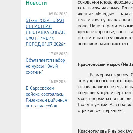
основания клюва нередко з
Новости
лета похож на самку. Во в
желтые. Молодые — как сам
09.06.2026
тела и хвост у плавающей 
51-ая РЯЗАНСКАЯ
воде. Полет стремительный
ОБЛАСТНАЯ
хриплое карканье, голос с
ВЫСТАВКА СОБАК
относительно глубоких вод
ОХОТНИЧЬИХ
колониям чайковых птиц.
ПОРОД 04.07.2026г.
17.09.2025
Объявляется набор
Красноносый нырок (Netta 
на курсы "Юный
охотник"
Размером с крякву. 
чем у красноголового нырк
15.09.2025
голова кажется очень боль
В Сараевском
оперением щек и верхней ч
районе состоялась
может кормиться и как реч
Рязанская районная
Полет шумный. Как правило
выставка собак
отрывистое "керханье".
Красноголовый нырок (Ayt