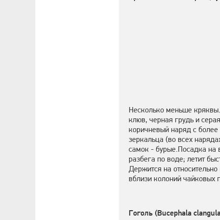
Несколько меньше кряквы.
клюв, черная грудь и сера
коричневый наряд с более 
зеркальца (во всех наряда
самок - бурые.Посадка на в
разбега по воде; летит быс
Держится на относительно 
вблизи колоний чайковых п
Гоголь (Bucephala clangula