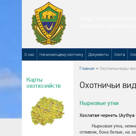
ОБЩЕСТВЕННАЯ ОРГАНИ
РЯЗАНСКОЕ ОБЛАСТНОЕ 
О нас
Начинающему охотнику
Документы
Охота
Ох
Главная
Охотничьи виды зве
Карты
Охотничьи вид
охотхозяйств
Нырковые утки
Хохлатая чернеть (Aythya f
Нырковая утка, немн
отливом, бока белые, на з