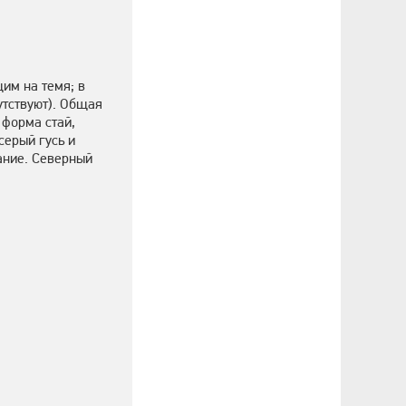
щим на темя; в
утствуют). Общая
 форма стай,
серый гусь и
ание. Северный